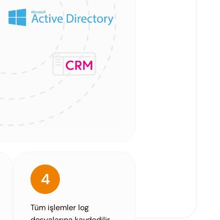
4
Tüm işlemler log
dosyalarına kaydedilir.