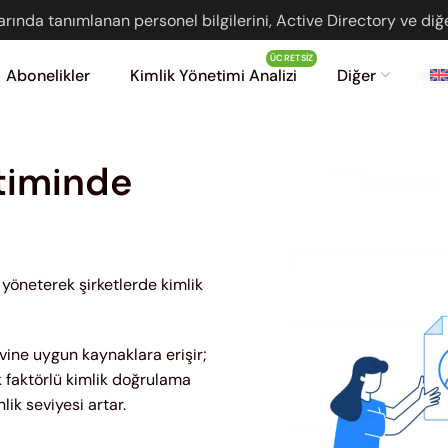
rında tanımlanan personel bilgilerini, Active Directory ve diğe
ÜCRETSIZ
Abonelikler
Kimlik Yönetimi Analizi
Diğer
etiminde
k yöneterek şirketlerde kimlik
vine uygun kaynaklara erişir;
ok faktörlü kimlik doğrulama
nlik seviyesi artar.