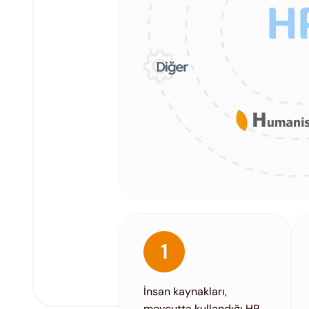
1
İnsan kaynakları,
mevcutta kullandığı HR