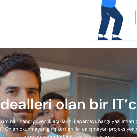
idealleri olan bir IT’c
ar kim bilir hangi güvenlik açıklarını kapamayı, hangi yazılımları
z? Onları okunmayan giriş kartları ile, çalışmayan projeksiyon 
yazmayan printerlar ile meşgul ediyoruz.