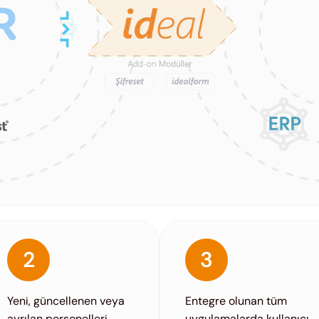
2
3
Yeni, güncellenen veya
Entegre olunan tüm
ayrılan personelleri
uygulamalarda kullanıcı