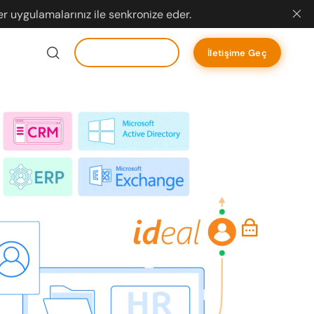
r uygulamalarınız ile senkronize eder.
Toplantı Talep Et
İletişime Geç