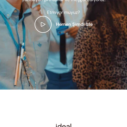
Etmiyor muyuz?
Hemen Şimdi İzle
ideal