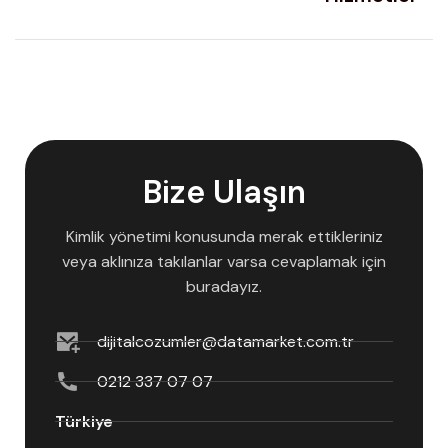
Bize Ulaşın
Kimlik yönetimi konusunda merak ettikleriniz
veya aklınıza takılanlar varsa cevaplamak için
buradayız.
dijitalcozumler@datamarket.com.tr
0212 337 07 07
Türkiye
Maslak Mahallesi Maslak İş Hanı,