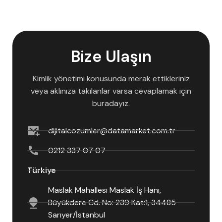
Bize Ulaşın
Kimlik yönetimi konusunda merak ettikleriniz
veya aklınıza takılanlar varsa cevaplamak için
buradayız.
dijitalcozumler@datamarket.com.tr
0212 337 07 07
Türkiye
Maslak Mahallesi Maslak İş Hanı,
Büyükdere Cd. No: 239 Kat:1, 34485
Sarıyer/İstanbul