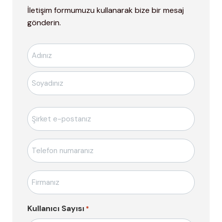
İletişim formumuzu kullanarak bize bir mesaj
gönderin.
Ad-
Soyad
*
E-
posta
*
Telefon
*
Firma
Adı
*
Kullanıcı Sayısı
*