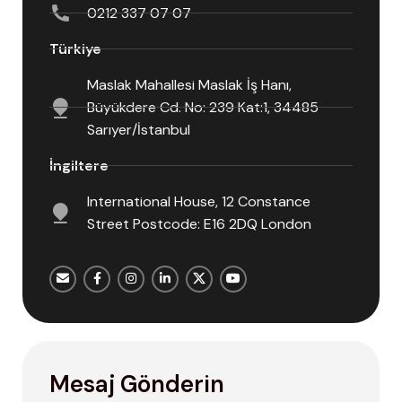
0212 337 07 07
Türkiye
Maslak Mahallesi Maslak İş Hanı,
Büyükdere Cd. No: 239 Kat:1, 34485
Sarıyer/İstanbul
İngiltere
International House, 12 Constance
Street Postcode: E16 2DQ London
Mesaj Gönderin