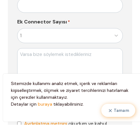
Ek Connector Sayısı
*
Mesajı
Sitemizde kullanımı analiz etmek, içerik ve reklamları
Pazarlama
Kişisel verilerimin pazarlama faaliyetlerinde
kişiselleştirmek, ölçmek ve ziyaret tercihlerinizi hatırlamak
Faaliyetleri
kullanılmasına ve iletişim bilgilerime
için çerezler kullanmaktayız.
Onayı
elektronik ileti gönderilmesine onay
Detaylar için
buraya
tıklayabilirsiniz.
veriyorum.
Tamam
KVKK
Aydınlatma metnini
okudum ve kabul
Onayı
ediyorum.
*
*