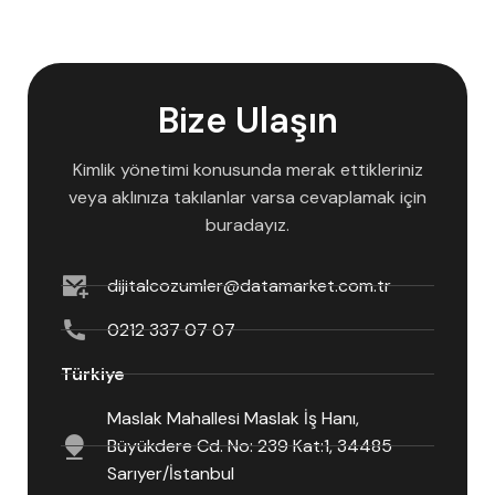
Bize Ulaşın
Kimlik yönetimi konusunda merak ettikleriniz
veya aklınıza takılanlar varsa cevaplamak için
buradayız.
dijitalcozumler@datamarket.com.tr
0212 337 07 07
Türkiye
Maslak Mahallesi Maslak İş Hanı,
Büyükdere Cd. No: 239 Kat:1, 34485
Sarıyer/İstanbul