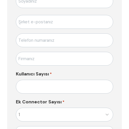
E-
posta
*
Telefon
*
Firma
Adı
*
Kullanıcı Sayısı
*
Ek Connector Sayısı
*